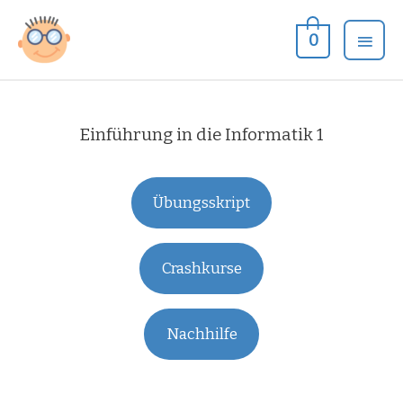
Zum
Hau
Inhalt
0
springen
Einführung in die Informatik 1
Übungsskript
Crashkurse
Nachhilfe