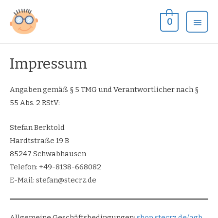
Zum
Hau
Inhalt
0
springen
Impressum
Angaben gemäß § 5 TMG und Verantwortlicher nach §
55 Abs. 2 RStV:
Stefan Berktold
Hardtstraße 19 B
85247 Schwabhausen
Telefon: +49-8138-668082
E-Mail: stefan@stecrz.de
Allgemeine Geschäftsbedingungen:
shop.stecrz.de/agb