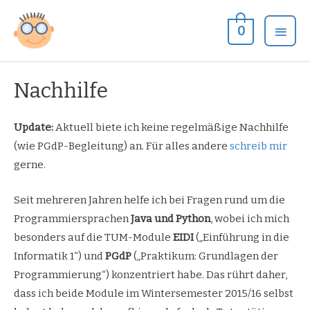
Zum
Hau
Inhalt
0
springen
Nachhilfe
Update:
Aktuell biete ich keine regelmäßige Nachhilfe
(wie PGdP-Begleitung) an. Für alles andere
schreib mir
gerne.
Seit mehreren Jahren helfe ich bei Fragen rund um die
Programmiersprachen
Java und Python
, wobei ich mich
besonders auf die TUM-Module
EIDI
(„Einführung in die
Informatik 1“) und
PGdP
(„Praktikum: Grundlagen der
Programmierung“) konzentriert habe. Das rührt daher,
dass ich beide Module im Wintersemester 2015/16 selbst