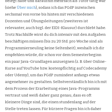
belegt habe und daraufhin mehrfach als Tutor tätig war
(siehe
Über mich
), sodass ich das PGdP inzwischen
sechsmal von vorne bis hinten mit verschiedenen
Dozenten und Übungsleitungen (zweiteres ist
relevanter, auch bzgl. der EIDI-Klausur) durchlebt habe.
Trotz Nachhilfe wirst du dich intensiv mit den Aufgaben
beschäftigen müssen (bis zu 20 Std. pro Woche sind als
Programmierneuling keine Seltenheit), weshalb ich dir
empfehlen würde, dir schon vor dem Semesterbeginn
ein paar Java-Grundlagen anzueignen (z. B. über Online-
Kurse auf YouTube bzw. kostenpflichtig auf Codecademy
oder Udemy), um das PGdP zumindest anfangs etwas
angenehmer zu gestalten. Selbstverständlich bin ich mit
dem Prozess der Erarbeitung eines Java-Programms
vertraut und weiß daher ganz genau, dass es oft
kleinere Dinge sind, die einen stundenlang auf der
Stelle treten lassen. Für kürzere Fragen bin ich daher