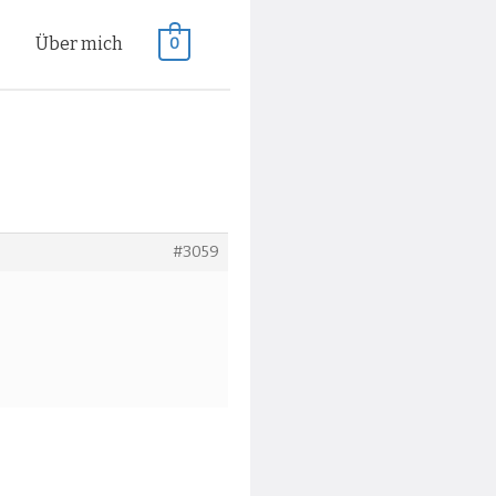
n
Über mich
0
#3059