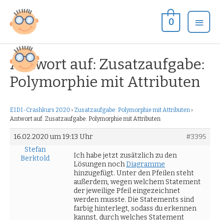
Zum
Hau
Inhalt
0
springen
Antwort auf: Zusatzaufgabe:
Polymorphie mit Attributen
EIDI-Crashkurs 2020
›
Zusatzaufgabe: Polymorphie mit Attributen
›
Antwort auf: Zusatzaufgabe: Polymorphie mit Attributen
16.02.2020 um 19:13 Uhr
#3395
Stefan
Ich habe jetzt zusätzlich zu den
Berktold
Lösungen noch
Diagramme
hinzugefügt. Unter den Pfeilen steht
außerdem, wegen welchem Statement
der jeweilige Pfeil eingezeichnet
werden musste. Die Statements sind
farbig hinterlegt, sodass du erkennen
kannst, durch welches Statement