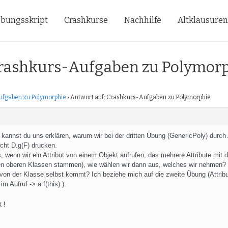
bungsskript
Crashkurse
Nachhilfe
Altklausure
Crashkurs-Aufgaben zu Polymor
fgaben zu Polymorphie
›
Antwort auf: Crashkurs-Aufgaben zu Polymorphie
 kannst du uns erklären, warum wir bei der dritten Übung (GenericPoly) durch 
icht D.g(F) drucken.
, wenn wir ein Attribut von einem Objekt aufrufen, das mehrere Attribute mi
en oberen Klassen stammen), wie wählen wir dann aus, welches wir nehmen? 
s von der Klasse selbst kommt? Ich beziehe mich auf die zweite Übung (Attribu
im Aufruf -> a.f(this) ).
 !