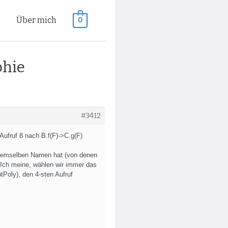
n
Über mich
0
phie
#3412
Aufruf 8 nach B.f(F)->C.g(F)
t demselben Namen hat (von denen
Ich meine, wählen wir immer das
tPoly), den 4-sten Aufruf