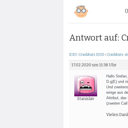
Zum
Ü
Inhalt
springen
Antwort auf: 
EIDI-Crashkurs 2020
›
Crashkurs-Au
17.02.2020 um 11:38 Uhr
Hallo Stefan,
D.g(E) und n
Und zweitens
einige aus d
Attribut, da
Stanislav
(zweiten Call 
Vielen Dank