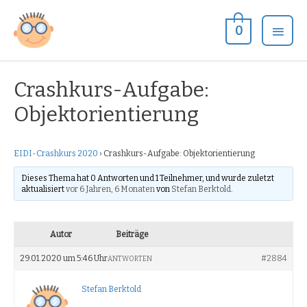
Zum
Hau
Inhalt
0
springen
Crashkurs-Aufgabe:
Objektorientierung
EIDI-Crashkurs 2020
›
Crashkurs-Aufgabe: Objektorientierung
Dieses Thema hat 0 Antworten und 1 Teilnehmer, und wurde zuletzt
aktualisiert
vor 6 Jahren, 6 Monaten
von
Stefan Berktold
.
Autor
Beiträge
29.01.2020 um 5:46 Uhr
#2884
ANTWORTEN
Stefan Berktold