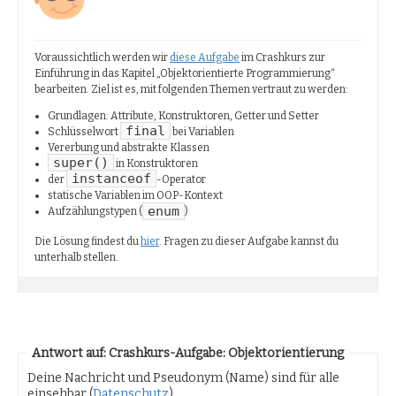
Voraussichtlich werden wir
diese Aufgabe
im Crashkurs zur
Einführung in das Kapitel „Objektorientierte Programmierung“
bearbeiten. Ziel ist es, mit folgenden Themen vertraut zu werden:
Grundlagen: Attribute, Konstruktoren, Getter und Setter
final
Schlüsselwort
bei Variablen
Vererbung und abstrakte Klassen
super()
in Konstruktoren
instanceof
der
-Operator
statische Variablen im OOP-Kontext
enum
Aufzählungstypen (
)
Die Lösung findest du
hier
. Fragen zu dieser Aufgabe kannst du
unterhalb stellen.
Antwort auf: Crashkurs-Aufgabe: Objektorientierung
Deine Nachricht und Pseudonym (Name) sind für alle
einsehbar (
Datenschutz
).