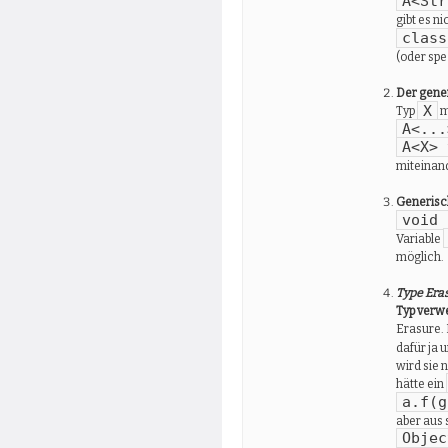
A<Str
gibt es ni
class
(oder spe
Der gener
X
Typ
m
A<...
A<X> 
miteinand
Generisch
void 
Variable
möglich.
Type Era
Typ verw
Erasure. 
dafür ja 
wird sie 
hätte ein
a.f(g
aber aus 
Objec