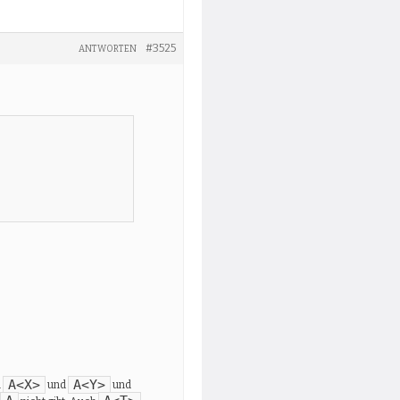
#3525
ANTWORTEN
A<X>
A<Y>
n
und
und