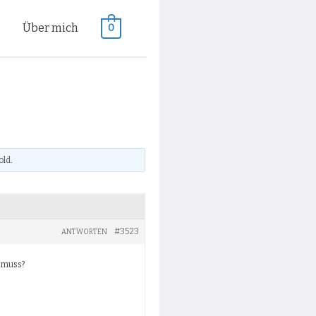
n
Über mich
0
old
.
#3523
ANTWORTEN
n muss?