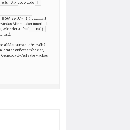
ends X>
T
, so würde
 new A<X>();
, dann ist
ir das Attribut aber innerhalb
t.m()
rt, wäre der Aufruf
ch ist).
e Altklausur WS 18/19 Wdh.).
an lernt es außerdem besser,
er GenericPoly Aufgabe – schau