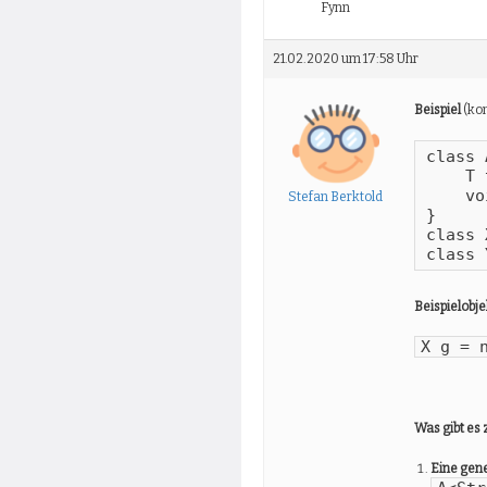
Fynn
21.02.2020 um 17:58 Uhr
Beispiel
(kom
class 
    T t
    vo
Stefan Berktold
}

class 
class 
Beispielobje
X g = 
Was gibt es
Eine gene