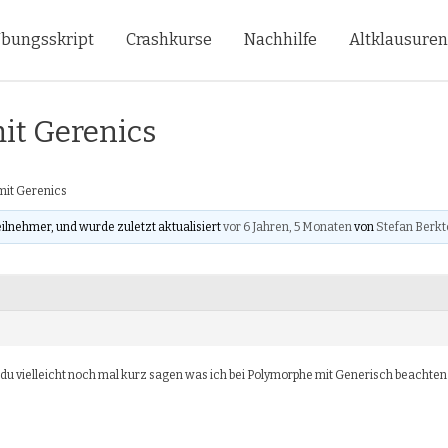
bungsskript
Crashkurse
Nachhilfe
Altklausure
it Gerenics
mit Gerenics
eilnehmer, und wurde zuletzt aktualisiert
vor 6 Jahren, 5 Monaten
von
Stefan Berkt
 du vielleicht noch mal kurz sagen was ich bei Polymorphe mit Generisch beachte