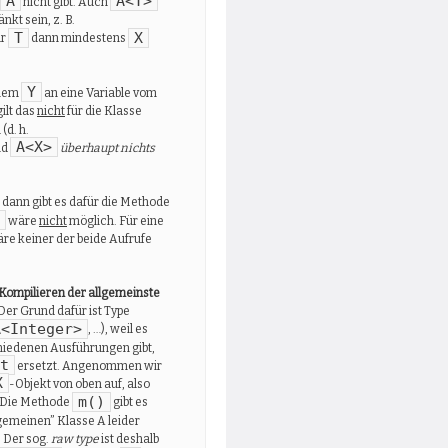
A
A<T>
nicht gibt. Auch
kt sein, z. B.
T
X
ür
dann mindestens
Y
inem
an eine Variable vom
 gilt das
nicht
für die Klasse
d. h.
A<X>
nd
überhaupt nichts
, dann gibt es dafür die Methode
wäre
nicht
möglich. Für eine
re keiner der beide Aufrufe
 Kompilieren der allgemeinste
 Der Grund dafür ist Type
A<Integer>
, …), weil es
chiedenen Ausführungen gibt,
t
ersetzt. Angenommen wir
X
-Objekt von oben auf, also
m()
. Die Methode
gibt es
gemeinen” Klasse A leider
 Der sog.
raw type
ist deshalb