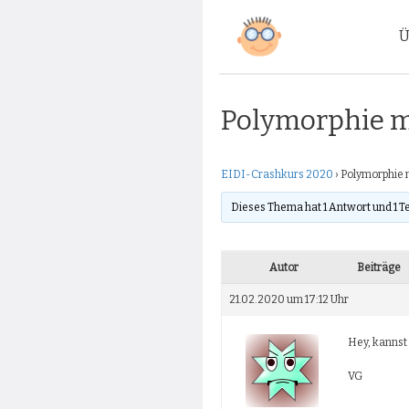
Zum
Ü
Inhalt
springen
Polymorphie m
EIDI-Crashkurs 2020
›
Polymorphie 
Dieses Thema hat 1 Antwort und 1 T
Autor
Beiträge
21.02.2020 um 17:12 Uhr
Hey, kannst
VG