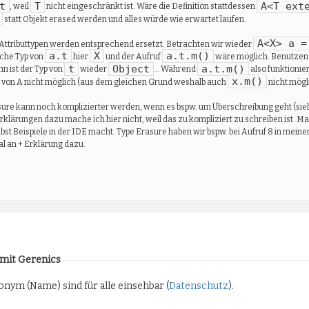
t
T
A<T ext
, weil
nicht eingeschränkt ist. Wäre die Definition stattdessen
statt Objekt erased werden und alles würde wie erwartet laufen.
A<X> a =
Attributtypen werden entsprechend ersetzt. Betrachten wir wieder
a.t
X
a.t.m()
sche Typ von
hier
und der Aufruf
wäre möglich. Benutzen w
t
Object
a.t.m()
nn ist der Typ von
wieder
… Während
also funktionie
x.m()
b von A nicht möglich (aus dem gleichen Grund weshalb auch
nicht mögli
ure kann noch komplizierter werden, wenn es bspw. um Überschreibung geht (sieh
klärungen dazu mache ich hier nicht, weil das zu kompliziert zu schreiben ist. M
bst Beispiele in der IDE macht. Type Erasure haben wir bspw. bei Aufruf 8 in mein
al an + Erklärung dazu.
 mit Gerenics
nym (Name) sind für alle einsehbar (
Datenschutz
).