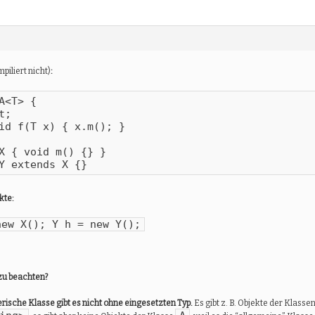
piliert nicht)
:
A<T> {

;

id f(T x) { x.m(); }

X { void m() {} }

Y extends X {}
kte:
new X(); Y h = new Y();
 zu beachten?
rische Klasse gibt es nicht ohne eingesetzten Typ.
Es gibt z. B. Objekte der Klasse