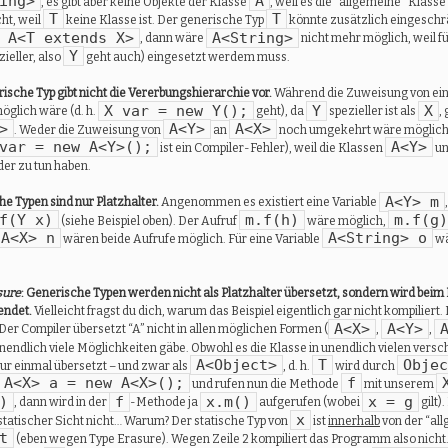
ing>
A
, es gibt aber keine Objekte der Klasse
, weil es die “allgemeine” Klasse
T
T
cht, weil
keine Klasse ist. Der generische Typ
könnte zusätzlich eingeschrän
 A<T extends X>
A<String>
, dann wäre
nicht mehr möglich, weil f
Y
zieller, also
geht auch) eingesetzt werdem muss.
ische Typ gibt nicht die Vererbungshierarchie vor.
Während die Zuweisung von e
X var = new Y();
Y
X
öglich wäre (d. h.
geht), da
spezieller ist als
,
>
A<Y>
A<X>
. Weder die Zuweisung von
an
noch umgekehrt wäre möglich (
var = new A<Y>();
A<Y>
ist ein Compiler-Fehler), weil die Klassen
u
er zu tun haben.
A<Y> m
e Typen sind nur Platzhalter.
Angenommen es existiert eine Variable
f(Y x)
m.f(h)
m.f(g)
(siehe Beispiel oben). Der Aufruf
wäre möglich,
A<X> n
A<String> o
wären beide Aufrufe möglich. Für eine Variable
wä
sure
: Generische Typen werden nicht als Platzhalter übersetzt, sondern wird beim
endet.
Vielleicht fragst du dich, warum das Beispiel eigentlich gar nicht kompiliert.
A<X>
A<Y>
Der Compiler übersetzt “A” nicht in allen möglichen Formen (
,
,
unendlich viele Möglichkeiten gäbe. Obwohl es die Klasse in unendlich vielen vers
A<Object>
T
Objec
nur einmal übersetzt – und zwar als
, d. h.
wird durch
A<X> a = new A<X>();
f
und rufen nun die Methode
mit unserem
)
f
x.m()
x = g
, dann wird in der
-Methode ja
aufgerufen (wobei
gilt)
x
statischer Sicht nicht… Warum? Der statische Typ von
ist
innerhalb
von der “all
t
(eben wegen Type Erasure). Wegen Zeile 2 kompiliert das Programm also nicht.