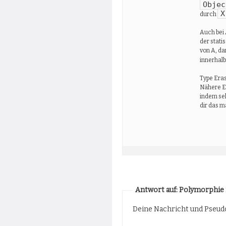
Objec
X
durch
Auch bei 
der stati
von A, da
innerhal
Type Eras
Nähere Er
indem sel
dir das m
Antwort auf: Polymorphie
Deine Nachricht und Pseudo